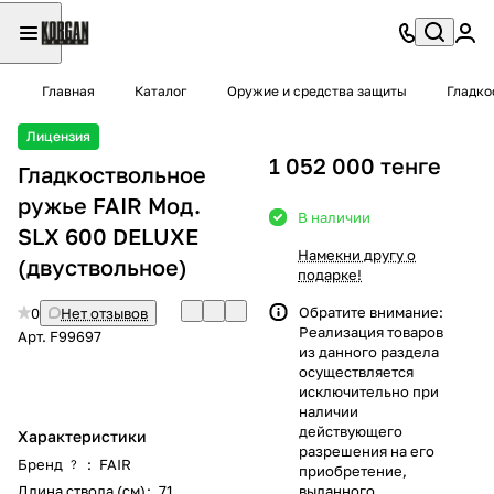
Главная
Каталог
Оружие и средства защиты
Гладко
Лицензия
1 052 000 тенге
Гладкоствольное
ружье FAIR Moд.
В наличии
SLX 600 DELUXE
Намекни другу о
(двуствольное)
подарке!
Обратите внимание:
0
Нет отзывов
Реализация товаров
Арт.
F99697
из данного раздела
осуществляется
исключительно при
наличии
действующего
Характеристики
разрешения на его
Бренд
:
FAIR
?
приобретение,
Длина ствола (см)
:
71
выданного