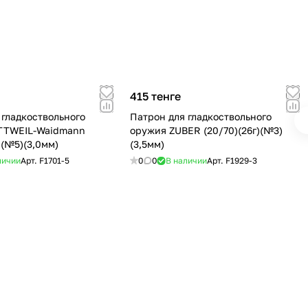
415 тенге
 гладкоствольного
Патрон для гладкоствольного
TTWEIL-Waidmann
оружия ZUBER (20/70)(26г)(№3)
)(№5)(3,0мм)
(3,5мм)
личии
Арт.
F1701-5
0
0
В наличии
Арт.
F1929-3