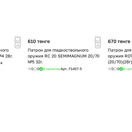
610 тенге
670 тенге
ного
Патрон для гладкоствольного
Патрон для
4 28г.
оружия RC 20 SEMIMAGNUM 20/70
оружия RO
№5 32г.
(20/70)(28г
-4
0
0
В наличии
Арт.
F1457-5
0
0
В на