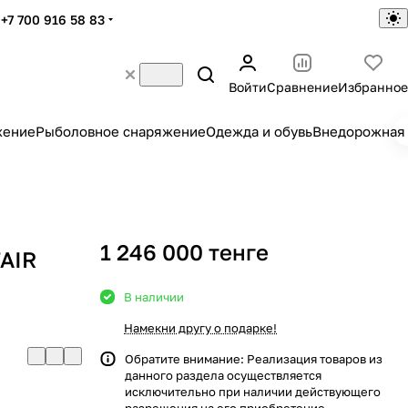
+7 700 916 58 83
Войти
Сравнение
Избранное
жение
Рыболовное снаряжение
Одежда и обувь
Внедорожная 
1 246 000 тенге
FAIR
В наличии
Намекни другу о подарке!
Обратите внимание: Реализация товаров из
данного раздела осуществляется
исключительно при наличии действующего