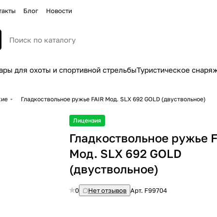
такты
Блог
Новости
ары для охоты и спортивной стрельбы
Туристическое снаря
жие
Гладкоствольное ружье FAIR Moд. SLX 692 GOLD (двуствольное)
Лицензия
Гладкоствольное ружье 
Moд. SLX 692 GOLD
(двуствольное)
0
Нет отзывов
Арт.
F99704