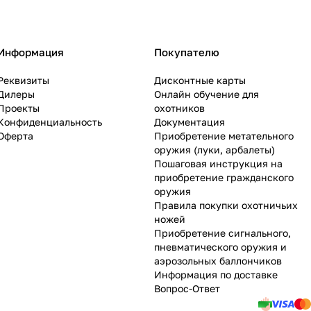
Информация
Покупателю
Реквизиты
Дисконтные карты
Дилеры
Онлайн обучение для
Проекты
охотников
Конфиденциальность
Документация
Оферта
Приобретение метательного
оружия (луки, арбалеты)
Пошаговая инструкция на
приобретение гражданского
оружия
Правила покупки охотничьих
ножей
Приобретение сигнального,
пневматического оружия и
аэрозольных баллончиков
Информация по доставке
Вопрос-Ответ