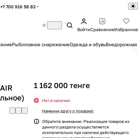
+7 700 916 58 83
Войти
Сравнение
Избранное
жение
Рыболовное снаряжение
Одежда и обувь
Внедорожная 
1 162 000 тенге
FAIR
льное)
Нет в наличии
Намекни другу о подарке!
Обратите внимание: Реализация товаров из
данного раздела осуществляется
исключительно при наличии действующего