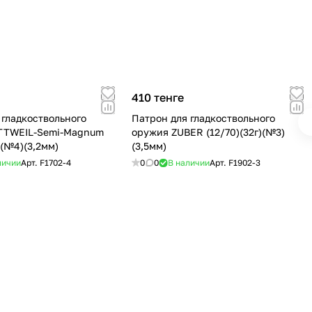
410 тенге
 гладкоствольного
Патрон для гладкоствольного
TTWEIL-Semi-Magnum
оружия ZUBER (12/70)(32г)(№3)
)(№4)(3,2мм)
(3,5мм)
личии
Арт.
F1702-4
0
0
В наличии
Арт.
F1902-3