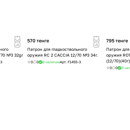
570 тенге
795 тенге
ного
Патрон для гладкоствольного
Патрон для
/70 №3 32gr
оружия RC 2 CACCIA 12/70 №3 34г.
оружия RO
(12/70)(40г
-3
0
0
В наличии
Арт.
F1455-3
0
0
В на