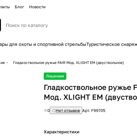
такты
Блог
Новости
ары для охоты и спортивной стрельбы
Туристическое снаря
жие
Гладкоствольное ружье FAIR Moд. XLIGHT EM (двуствольное)
Лицензия
Гладкоствольное ружье 
Moд. XLIGHT EM (двуство
0
Нет отзывов
Арт.
F99705
Характеристики