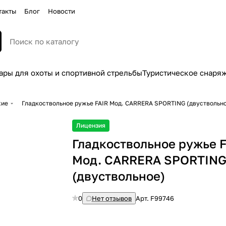
такты
Блог
Новости
ары для охоты и спортивной стрельбы
Туристическое снаря
жие
Гладкоствольное ружье FAIR Moд. CARRERA SPORTING (двуствольн
Лицензия
Гладкоствольное ружье 
Moд. CARRERA SPORTIN
(двуствольное)
0
Нет отзывов
Арт.
F99746