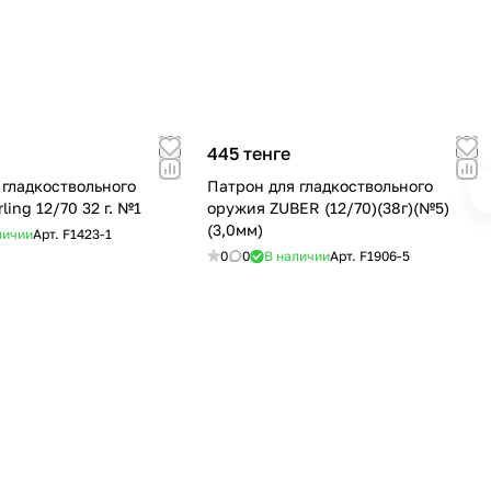
445 тенге
 гладкоствольного
Патрон для гладкоствольного
ling 12/70 32 г. №1
оружия ZUBER (12/70)(38г)(№5)
(3,0мм)
личии
Арт.
F1423-1
0
0
В наличии
Арт.
F1906-5