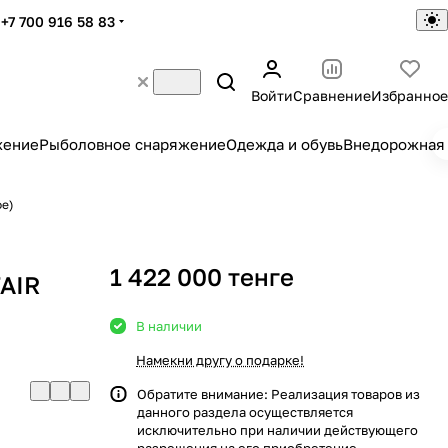
+7 700 916 58 83
Войти
Сравнение
Избранное
жение
Рыболовное снаряжение
Одежда и обувь
Внедорожная 
ое)
1 422 000 тенге
FAIR
G
В наличии
Намекни другу о подарке!
Обратите внимание: Реализация товаров из
данного раздела осуществляется
исключительно при наличии действующего