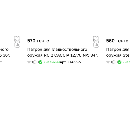
570 тенге
560 тенге
ного
Патрон для гладкоствольного
Патрон для
№5 36г.
оружия RC 2 CACCIA 12/70 №5 34г.
оружия Ster
-5
0
0
В наличии
Арт.
F1455-5
0
0
В на