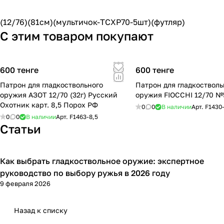
(12/76)(81см)(мультичок-TCXP70-5шт)(футляр)
С этим товаром покупают
600 тенге
600 тенге
Патрон для гладкоствольного
Патрон для гладкостволь
оружия АЗОТ 12/70 (32г) Русский
оружия FIOCCHI 12/70 
Охотник карт. 8,5 Порох РФ
0
0
В наличии
Арт.
F1430
0
0
В наличии
Арт.
F1463-8,5
Статьи
Как выбрать гладкоствольное оружие: экспертное
Советы покупателям
руководство по выбору ружья в 2026 году
9 февраля 2026
Назад к списку