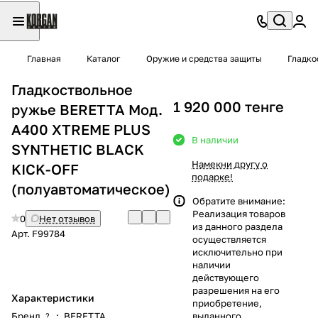
Главная
Каталог
Оружие и средства защиты
Гладко
Гладкоствольное
1 920 000 тенге
ружье BERETTA Moд.
A400 XTREME PLUS
В наличии
SYNTHETIC BLACK
Намекни другу о
KICK-OFF
подарке!
(полуавтоматическое)
Обратите внимание:
Реализация товаров
0
Нет отзывов
из данного раздела
Арт.
F99784
осуществляется
исключительно при
наличии
действующего
разрешения на его
Характеристики
приобретение,
Бренд
:
BERETTA
выданного
?