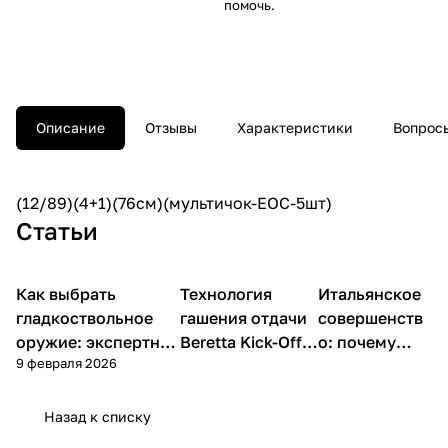
помочь.
Описание
Отзывы
Характеристики
Вопросы
(12/89)(4+1)(76см)(мультичок-EOC-5шт)
Статьи
Как выбрать
Технология
Итальянское
Советы покупателям
Beretta
Beretta
гладкоствольное
гашения отдачи
совершенств
оружие: экспертное
Beretta Kick-Off и
о: почему
9 февраля 2026
руководство по
B-Steady: Обзор
охотники
выбору ружья в
и разновидности
выбирают
2026 году
Beretta?
Назад к списку