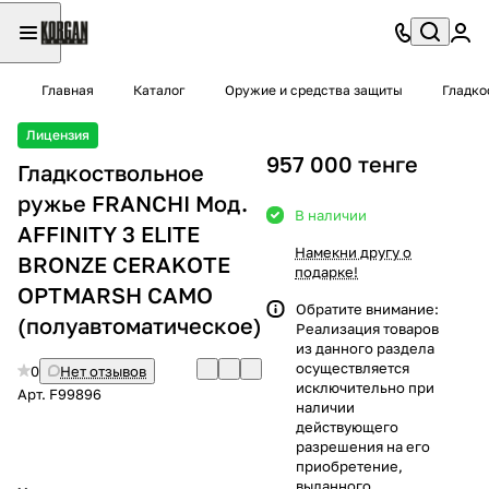
Главная
Каталог
Оружие и средства защиты
Гладко
Лицензия
957 000 тенге
Гладкоствольное
ружье FRANCHI Moд.
В наличии
AFFINITY 3 ELITE
Намекни другу о
BRONZE CERAKOTE
подарке!
OPTMARSH CAMO
Обратите внимание:
(полуавтоматическое)
Реализация товаров
из данного раздела
осуществляется
0
Нет отзывов
исключительно при
Арт.
F99896
наличии
действующего
разрешения на его
приобретение,
выданного