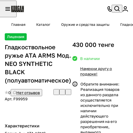
Главная
Каталог
Оружие и средства защиты
Гладко
Лицензия
430 000 тенге
Гладкоствольное
ружье ATA ARMS Moд.
В наличии
NEO SYNTHETIC
Намекни другу о
BLACK
подарке!
(полуавтоматическое)
Обратите внимание:
Реализация товаров
0
Нет отзывов
из данного раздела
Арт.
F99959
осуществляется
исключительно при
наличии
действующего
разрешения на его
Характеристики
приобретение,
выданного