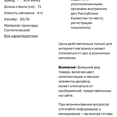
Бренд
:
ATA ARMS
?
уполномоченными
Длина ствола (см)
:
71
органами внутренних
Емкость магазина
:
4+1
дел Республики
Казахстан по месту
Калибр
:
20/76
регистрации
Материал приклада
:
покупателя.
Синтетический
Все характеристики
Цена действительна только для
интернет-магазина и может
отличаться от цен в розничных
магазинах
Внимание:
Внешний вид
товара, включая цвет,
комплектацию и мелкие
элементы дизайна,
может отличаться от
изображений, представленных
на сайте.
При возникновении вопросов
уточняйте информацию у
менеджеров
— мы всегда готовы