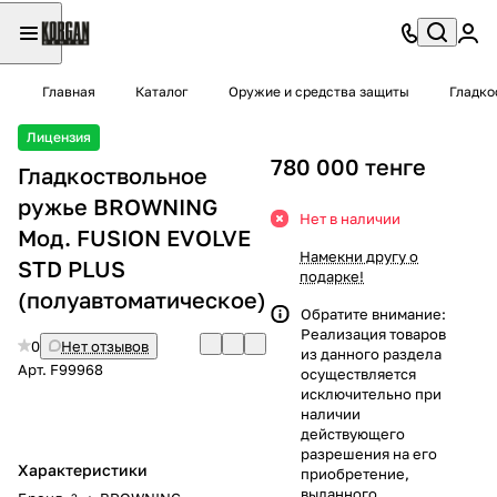
Главная
Каталог
Оружие и средства защиты
Гладко
Лицензия
780 000 тенге
Гладкоствольное
ружье BROWNING
Нет в наличии
Мод. FUSION EVOLVE
Намекни другу о
STD PLUS
подарке!
(полуавтоматическое)
Обратите внимание:
Реализация товаров
0
Нет отзывов
из данного раздела
Арт.
F99968
осуществляется
исключительно при
наличии
действующего
разрешения на его
Характеристики
приобретение,
выданного