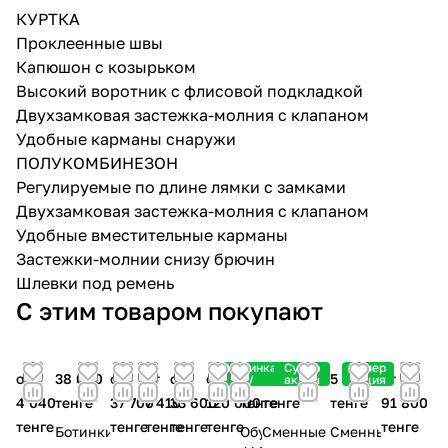
КУРТКА
Проклеенные швы
Капюшон с козырьком
Высокий воротник с флисовой подкладкой
Двухзамковая застежка-молния с клапаном
Удобные карманы снаружи
ПОЛУКОМБИНЕЗОН
Регулируемые по длине лямки с замками
Двухзамковая застежка-молния с клапаном
Удобные вместительные карманы
Застежки-молнии снизу брючин
Шлевки под ремень
С этим товаром покупают
Новинка
Супер
Супер
от
38 000
от
от
от
от
108 540
5 000
5 000
от
/
акция
акция
4 040
тенге
37 700
7 410
33 600
120 000
тенге
тенге
тенге
91 800
тенге
тенге
тенге
тенге
тенге
тенге
Ботинки
Обувь
Сменные
Сменные