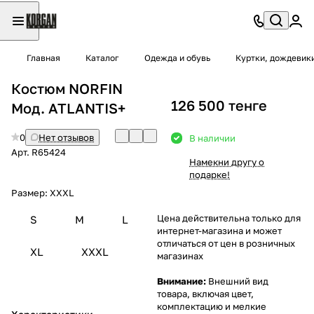
Главная
Каталог
Одежда и обувь
Куртки, дождевик
Костюм NORFIN
126 500 тенге
Мод. ATLANTIS+
0
Нет отзывов
В наличии
Арт.
R65424
Намекни другу о
подарке!
Размер:
XXXL
Цена действительна только для
S
M
L
интернет-магазина и может
отличаться от цен в розничных
XL
XXXL
магазинах
Внимание:
Внешний вид
товара, включая цвет,
комплектацию и мелкие