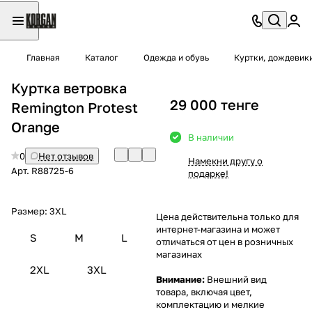
Главная
Каталог
Одежда и обувь
Куртки, дождевик
Куртка ветровка
29 000 тенге
Remington Protest
Orange
В наличии
0
Нет отзывов
Намекни другу о
Арт.
R88725-6
подарке!
Размер:
3XL
Цена действительна только для
интернет-магазина и может
S
M
L
отличаться от цен в розничных
магазинах
2XL
3XL
Внимание:
Внешний вид
товара, включая цвет,
комплектацию и мелкие