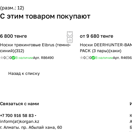
(разм.: 12)
С этим товаром покупают
6 800 тенге
от 9 680 тенге
Носки трекинговые Elbrus (темно-
Носки DEERHUNTER-BAM
синий)(312)
PACK (3 пары)(хаки)
0
0
В наличии
Арт.
R86490
0
0
В наличии
Арт.
R4656
Назад к списку
Связаться с нами
+7 700 916 58 83
К
inform(at)korgan.kz
г. Алматы. пр. Абылай хана, 60