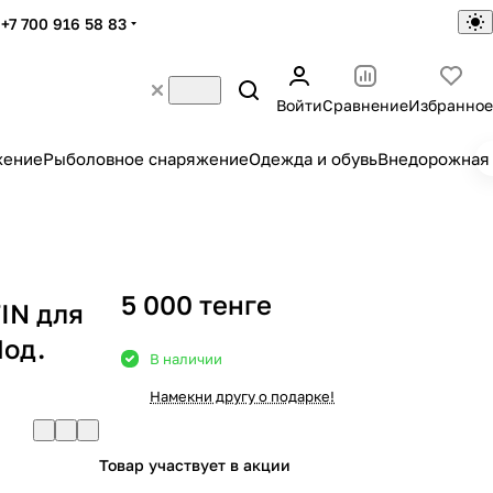
+7 700 916 58 83
Войти
Сравнение
Избранное
жение
Рыболовное снаряжение
Одежда и обувь
Внедорожная 
5 000 тенге
IN для
од.
В наличии
Намекни другу о подарке!
Товар участвует в акции