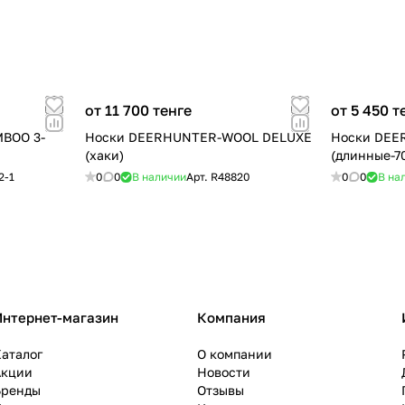
от 11 700 тенге
от 5 450 т
BOO 3-
Носки DEERHUNTER-WOOL DELUXE
Носки DEE
(хаки)
(длинные-7
2-1
0
0
В наличии
Арт.
R48820
0
0
В на
Интернет-магазин
Компания
аталог
О компании
Акции
Новости
Бренды
Отзывы