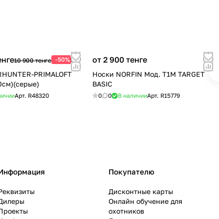
енге
от 2 900 тенге
-50%
10 900 тенге
RHUNTER-PRIMALOFT
Носки NORFIN Мод. T1M TARGET
0см)(серые)
BASIC
личии
Арт.
R48320
0
0
В наличии
Арт.
R15779
Информация
Покупателю
Реквизиты
Дисконтные карты
Дилеры
Онлайн обучение для
Проекты
охотников