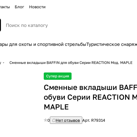
такты
Блог
Новости
ары для охоты и спортивной стрельбы
Туристическое снаря
у
Сменные вкладыши BAFFIN для обуви Cерии REACTION Мод. MAPLE
Супер акция
Сменные вкладыши BAFF
обуви Cерии REACTION М
MAPLE
0
Нет отзывов
Арт.
R79314