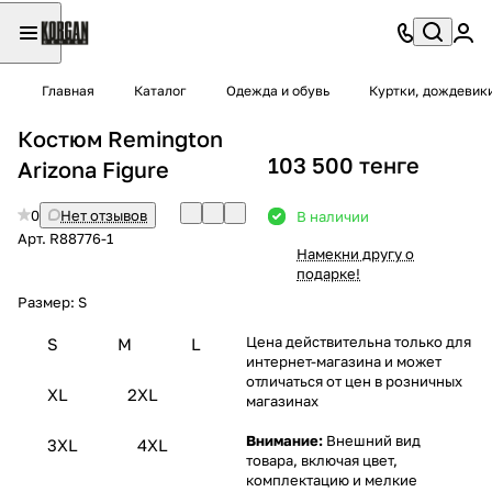
Главная
Каталог
Одежда и обувь
Куртки, дождевик
Костюм Remington
103 500 тенге
Arizona Figure
0
Нет отзывов
В наличии
Арт.
R88776-1
Намекни другу о
подарке!
Размер:
S
Цена действительна только для
S
M
L
интернет-магазина и может
отличаться от цен в розничных
XL
2XL
магазинах
Внимание:
Внешний вид
3XL
4XL
товара, включая цвет,
комплектацию и мелкие