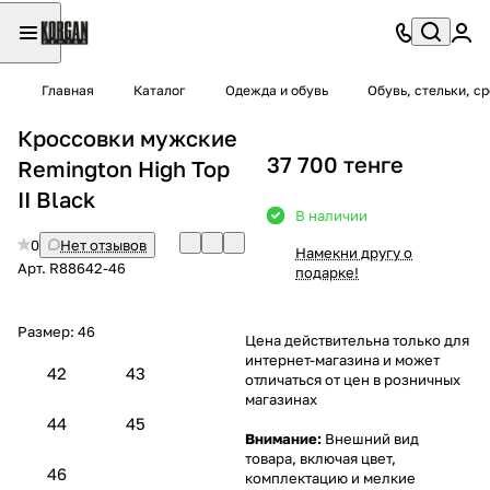
Главная
Каталог
Одежда и обувь
Обувь, стельки, с
Кроссовки мужские
37 700 тенге
Remington High Top
II Black
В наличии
0
Нет отзывов
Намекни другу о
Арт.
R88642-46
подарке!
Размер:
46
Цена действительна только для
интернет-магазина и может
42
43
отличаться от цен в розничных
магазинах
44
45
Внимание:
Внешний вид
товара, включая цвет,
46
комплектацию и мелкие