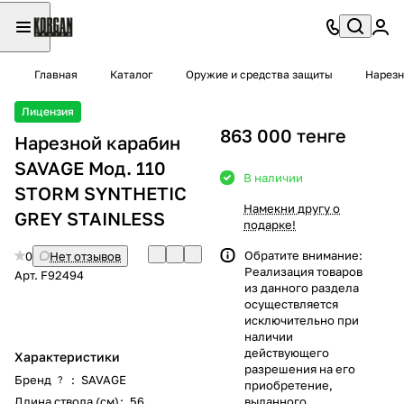
Главная
Каталог
Оружие и средства защиты
Нарезн
Лицензия
863 000 тенге
Нарезной карабин
SAVAGE Мод. 110
В наличии
STORM SYNTHETIC
Намекни другу о
GREY STAINLESS
подарке!
Обратите внимание:
0
Нет отзывов
Реализация товаров
Арт.
F92494
из данного раздела
осуществляется
исключительно при
наличии
действующего
Характеристики
разрешения на его
Бренд
:
SAVAGE
?
приобретение,
Длина ствола (см)
:
56
выданного