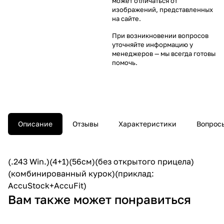
может отличаться от
изображений, представленных
на сайте.
При возникновении вопросов
уточняйте информацию у
менеджеров
— мы всегда готовы
помочь.
Описание
Отзывы
Характеристики
Вопросы
(.243 Win.)(4+1)(56cм)(без открытого прицела)
(комбинированный курок)(приклад:
AccuStock+AccuFit)
Вам также может понравиться