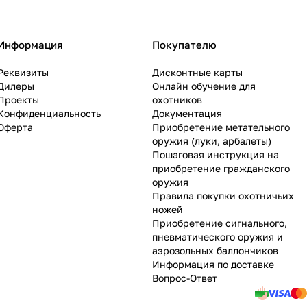
Информация
Покупателю
Реквизиты
Дисконтные карты
Дилеры
Онлайн обучение для
Проекты
охотников
Конфиденциальность
Документация
Оферта
Приобретение метательного
оружия (луки, арбалеты)
Пошаговая инструкция на
приобретение гражданского
оружия
Правила покупки охотничьих
ножей
Приобретение сигнального,
пневматического оружия и
аэрозольных баллончиков
Информация по доставке
Вопрос-Ответ