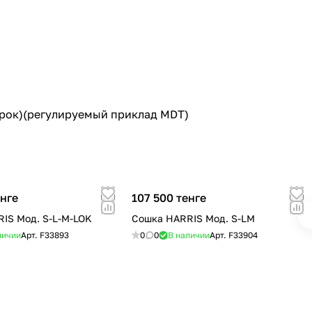
курок)(регулируемый приклад MDT)
енге
107 500 тенге
IS Мод. S-L-M-LOK
Сошка HARRIS Мод. S-LM
личии
Арт.
F33893
0
0
В наличии
Арт.
F33904