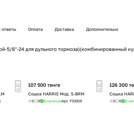
 ответы
Оплата
Доставка
Дополнительно
зьбой-5/8"-24 для дульного тормоза)(комбинированный 
107 500 тенге
126 300 т
LM
Сошка HARRIS Мод. S-BRM
Сошка HARR
1
0
0
В наличии
Арт.
F33919
0
0
В на