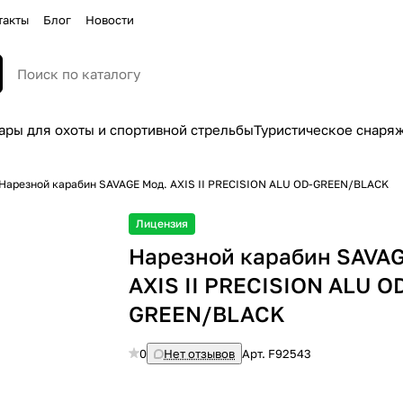
такты
Блог
Новости
ары для охоты и спортивной стрельбы
Туристическое снаря
Нарезной карабин SAVAGE Мод. AXIS II PRECISION ALU OD-GREEN/BLACK
Лицензия
Нарезной карабин SAVAG
AXIS II PRECISION ALU O
GREEN/BLACK
0
Нет отзывов
Арт.
F92543