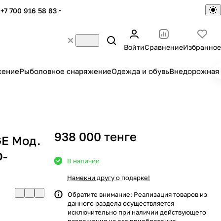
+7 700 916 58 83
Войти
Сравнение
Избранное
жение
Рыболовное снаряжение
Одежда и обувь
Внедорожная 
938 000 тенге
E Мод.
D-
В наличии
Намекни другу о подарке!
Обратите внимание: Реализация товаров из
данного раздела осуществляется
исключительно при наличии действующего