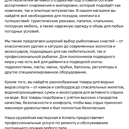
Для любителей активного отдыха мы подготовили богатый
ассортимент снаряжения и экипировки, который подойдёт как
новичкам, так и опытным энтузиастам. В нашем магазине вы
найдёте всё необходимое для походов, кемпинга и
путешествий: туристические рюкзаки, палатки, спальники,
походную мебель, а также надежную одежду и обувь для любых
погодных условий.
Мы также предлагаем широкий выбор рыболовных снастей — от
классических удочек и катушек до современных эхолотов и
аксессуаров, подходящих для как любительской, так и
профессиональной рыбалки. Для поклонников подводного
мира у нас есть всё для дайвинга и подводной охоты:
гидрокостюмы, ласты, маски, трубки, баллоны, регуляторы и
другое специализированное оборудование.
Кроме того, вы найдёте разнообразные товары для водных
видов спорта — от каяков и сапбордов до спасательных жилетов,
водонепроницаемых сумок и аксессуаров для активного отдыха
на воде. Все товары подобраны с учётом высоких стандартов
качества, безопасности и комфорта, чтобы ваш отдых приносил
максимум удовольствия и был полностью безопасным.
Наша оружейная мастерская в Алматы предоставляет
профессиональные услуги по ремонту и обслуживанию
охотничьего оружия любого типа.