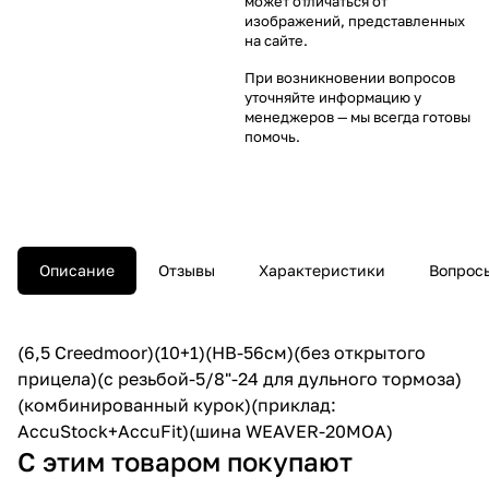
может отличаться от
изображений, представленных
на сайте.
При возникновении вопросов
уточняйте информацию у
менеджеров
— мы всегда готовы
помочь.
Описание
Отзывы
Характеристики
Вопросы
(6,5 Creedmoor)(10+1)(HB-56cм)(без открытого
прицела)(с резьбой-5/8"-24 для дульного тормоза)
(комбинированный курок)(приклад:
AccuStock+AccuFit)(шина WEAVER-20MOA)
С этим товаром покупают