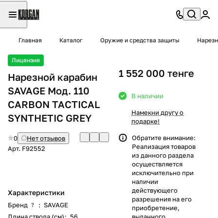
Главная
Каталог
Оружие и средства защиты
Нарезн
Лицензия
1 552 000 тенге
Нарезной карабин
SAVAGE Мод. 110
В наличии
CARBON TACTICAL
Намекни другу о
SYNTHETIC GREY
подарке!
Обратите внимание:
0
Нет отзывов
Реализация товаров
Арт.
F92552
из данного раздела
осуществляется
исключительно при
наличии
действующего
Характеристики
разрешения на его
Бренд
:
SAVAGE
?
приобретение,
Длина ствола (см)
:
56
выданного