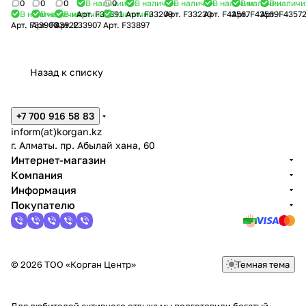
BR
BR2
BRM
BR2-
L2-P
PREMIUM
PREMIUM
ROKSTAD
ROKSTAD
ROKSTAD
0
0
0
В наличии
0
В наличии
В наличии
В наличии
В наличии
В наличи
В наличии
В наличии
В наличии
Арт.
F33891
В наличии
Арт.
F33209
Арт.
F33230
Арт.
F43567
Арт.
F43569
Арт.
F4357
QD
M-
QD
CARBON
CARBON
CARBON
Арт.
F33906
Арт.
F33922
Арт.
F33907
Арт.
F33897
LOK
QD
Назад к списку
+7 700 916 58 83
inform(at)korgan.kz
г. Алматы. пр. Абылай хана, 60
Интернет-магазин
Компания
Информация
Покупателю
© 2026 ТОО «Корган Центр»
Темная тема