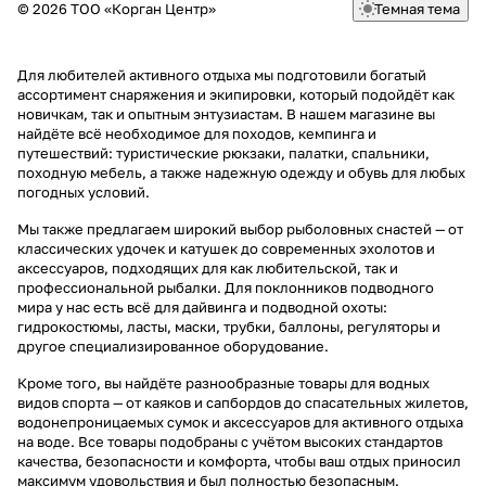
© 2026 ТОО «Корган Центр»
Темная тема
Для любителей активного отдыха мы подготовили богатый
ассортимент снаряжения и экипировки, который подойдёт как
новичкам, так и опытным энтузиастам. В нашем магазине вы
найдёте всё необходимое для походов, кемпинга и
путешествий: туристические рюкзаки, палатки, спальники,
походную мебель, а также надежную одежду и обувь для любых
погодных условий.
Мы также предлагаем широкий выбор рыболовных снастей — от
классических удочек и катушек до современных эхолотов и
аксессуаров, подходящих для как любительской, так и
профессиональной рыбалки. Для поклонников подводного
мира у нас есть всё для дайвинга и подводной охоты:
гидрокостюмы, ласты, маски, трубки, баллоны, регуляторы и
другое специализированное оборудование.
Кроме того, вы найдёте разнообразные товары для водных
видов спорта — от каяков и сапбордов до спасательных жилетов,
водонепроницаемых сумок и аксессуаров для активного отдыха
на воде. Все товары подобраны с учётом высоких стандартов
качества, безопасности и комфорта, чтобы ваш отдых приносил
максимум удовольствия и был полностью безопасным.