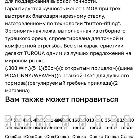
для поддержания высокой точности.
Гарантируется кучность менее 1 МОА при трех
выстрелах благодаря нарезному стволу,
изготовленному по технологии "button-rifling".
Эргономичная ложа, выполненная из отборного
турецкого ореха, спроектирована для точной и
комфортной стрельбы. Все эти характеристики
делают TURQUA одним из лучших предложений на
мировом рынке.
(.308 Win.)(5+1)(56cм)(с открытым прицелом)(шина
PICATINNY/WEAVER)(с резьбой-14x1 для дульного
тормоза)(регулируемый гребень приклада)(2
магазина)
Вам также может понравиться
107 500
121 400
121 400
126 300
121 400
114 600
166 700
13 900
354 000
15 730
тенге
тенге
тенге
тенге
тенге
тенге
тенге
тенге
тенге
тенге
Сошка
Сошка
Сошка
Сошка
Сошка
Сошка
Сошка
Сошка
Сошка
Сошка