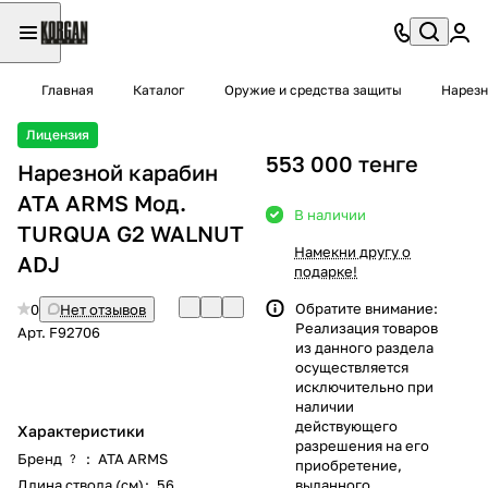
Главная
Каталог
Оружие и средства защиты
Нарезн
Лицензия
553 000 тенге
Нарезной карабин
ATA ARMS Мод.
В наличии
TURQUA G2 WALNUT
Намекни другу о
ADJ
подарке!
Обратите внимание:
0
Нет отзывов
Реализация товаров
Арт.
F92706
из данного раздела
осуществляется
исключительно при
наличии
действующего
Характеристики
разрешения на его
Бренд
:
ATA ARMS
?
приобретение,
Длина ствола (см)
:
56
выданного