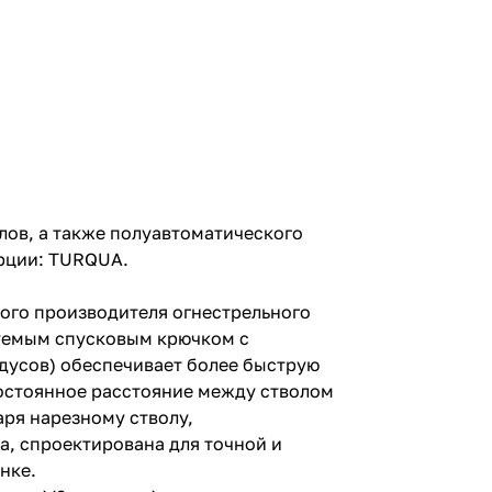
лов, а также полуавтоматического
урции: TURQUA.
ого производителя огнестрельного
руемым спусковым крючком с
дусов) обеспечивает более быструю
остоянное расстояние между стволом
аря нарезному стволу,
ха, спроектирована для точной и
нке.