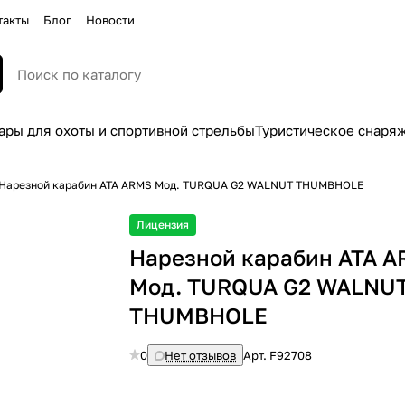
такты
Блог
Новости
ары для охоты и спортивной стрельбы
Туристическое снаря
Нарезной карабин ATA ARMS Мод. TURQUA G2 WALNUT THUMBHOLE
Лицензия
Нарезной карабин ATA 
Мод. TURQUA G2 WALNU
THUMBHOLE
0
Нет отзывов
Арт.
F92708