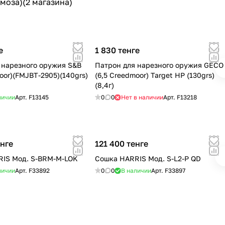
моза)(2 магазина)
е
1 830 тенге
 нарезного оружия S&B
Патрон для нарезного оружия GECO
oor)(FMJBT-2905)(140grs)
(6,5 Creedmoor) Target HP (130grs)
(8,4г)
личии
Арт.
F13145
0
0
Нет в наличии
Арт.
F13218
енге
121 400 тенге
IS Мод. S-BRM-M-LOK
Сошка HARRIS Мод. S-L2-P QD
личии
Арт.
F33892
0
0
В наличии
Арт.
F33897