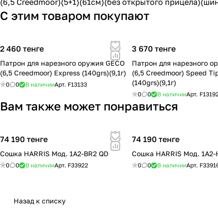
(6,5 Creedmoor)(5+1)(61cм)(без открытого прицела)(ши
С этим товаром покупают
2 460 тенге
3 670 тенге
Патрон для нарезного оружия GECO
Патрон для нарезного о
(6,5 Creedmoor) Express (140grs)(9,1г)
(6,5 Creedmoor) Speed Ti
(140grs)(9,1г)
0
0
В наличии
Арт.
F13133
0
0
В наличии
Арт.
F1319
Вам также может понравиться
74 190 тенге
74 190 тенге
Сошка HARRIS Мод. 1A2-BR2 QD
Сошка HARRIS Мод. 1A2-
0
0
В наличии
Арт.
F33922
0
0
В наличии
Арт.
F3391
Назад к списку