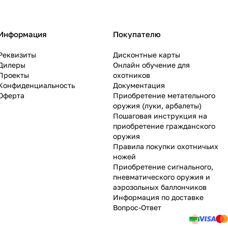
Информация
Покупателю
Реквизиты
Дисконтные карты
Дилеры
Онлайн обучение для
Проекты
охотников
Конфиденциальность
Документация
Оферта
Приобретение метательного
оружия (луки, арбалеты)
Пошаговая инструкция на
приобретение гражданского
оружия
Правила покупки охотничьих
ножей
Приобретение сигнального,
пневматического оружия и
аэрозольных баллончиков
Информация по доставке
Вопрос-Ответ