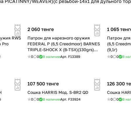
на PICATINNY/WEAVER)(с резьбой-14x1 для дульного тор
2 060 тенге
1 065 тенг
ружия RWS
Патрон для нарезного оружия
Патрон для
p Pro
FEDERAL P (6,5 Creedmoor) BARNES
(6,5 Creedm
TRIPLE-SHOCK X (B-TSX)(130grs)
(9,1г)
(8,42г.)
2
0
0
В наличии
Арт.
F13389
0
0
В на
107 500 тенге
126 300 т
H
Сошка HARRIS Мод. S-BR2 QD
Сошка HARR
6
0
0
В наличии
Арт.
F33924
0
0
В на