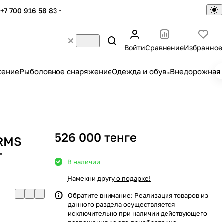
+7 700 916 58 83
Войти
Сравнение
Избранное
жение
Рыболовное снаряжение
Одежда и обувь
Внедорожная 
526 000 тенге
ARMS
T
В наличии
Намекни другу о подарке!
Обратите внимание: Реализация товаров из
данного раздела осуществляется
исключительно при наличии действующего