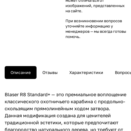
может отличаться от
изображений, представленных
на сайте.
При возникновении вопросов
уточняйте информацию у
менеджеров
— мы всегда готовы
помочь.
Описание
Отзывы
Характеристики
Вопросы
Blaser R8 Standard+ — это премиальное воплощение
классического охотничьего карабина с продольно-
скользящим прямолинейным ходом затвора.
Данная модификация создана для ценителей
традиционной эстетики, которые предпочитают
благородство натурального дерева, но требуют от