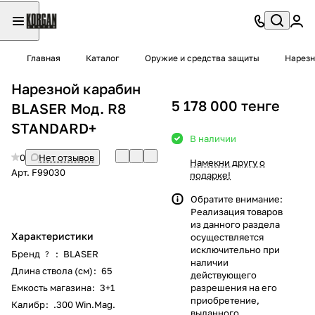
Главная
Каталог
Оружие и средства защиты
Нарезн
Нарезной карабин
5 178 000 тенге
BLASER Мод. R8
STANDARD+
В наличии
0
Нет отзывов
Намекни другу о
Арт.
F99030
подарке!
Обратите внимание:
Реализация товаров
из данного раздела
Характеристики
осуществляется
исключительно при
Бренд
:
BLASER
?
наличии
Длина ствола (см)
:
65
действующего
Емкость магазина
:
3+1
разрешения на его
приобретение,
Калибр
:
.300 Win.Mag.
выданного