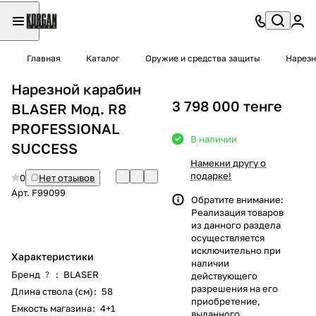
Главная
Каталог
Оружие и средства защиты
Нарезн
Нарезной карабин
3 798 000 тенге
BLASER Мод. R8
PROFESSIONAL
В наличии
SUCCESS
Намекни другу о
подарке!
0
Нет отзывов
Арт.
F99099
Обратите внимание:
Реализация товаров
из данного раздела
осуществляется
исключительно при
Характеристики
наличии
Бренд
:
BLASER
?
действующего
разрешения на его
Длина ствола (см)
:
58
приобретение,
Емкость магазина
:
4+1
выданного