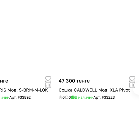
енге
47 300 тенге
IS Мод. S-BRM-M-LOK
Сошка CALDWELL Мод. XLA Pivot
личии
Арт.
F33892
0
0
В наличии
Арт.
F33223