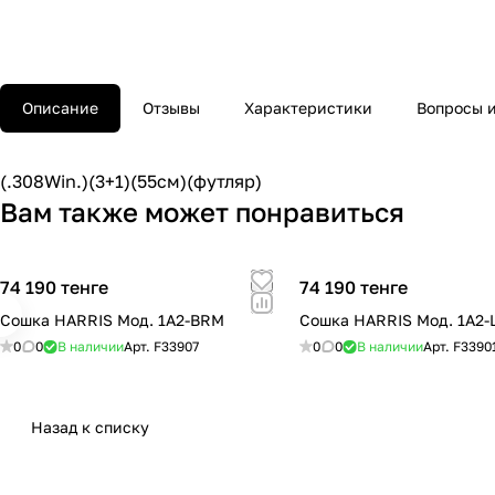
Описание
Отзывы
Характеристики
Вопросы и
(.308Win.)(3+1)(55см)(футляр)
Вам также может понравиться
74 190 тенге
74 190 тенге
Сошка HARRIS Мод. 1A2-BRM
Сошка HARRIS Мод. 1A2-
0
0
В наличии
Арт.
F33907
0
0
В наличии
Арт.
F3390
Назад к списку