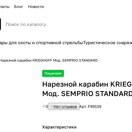
такты
Блог
Новости
ары для охоты и спортивной стрельбы
Туристическое снаря
Нарезной карабин KRIEGHOFF Moд. SEMPRIO STANDARD
Лицензия
Нарезной карабин KRIE
Moд. SEMPRIO STANDAR
0
Нет отзывов
Арт.
F99139
Характеристики