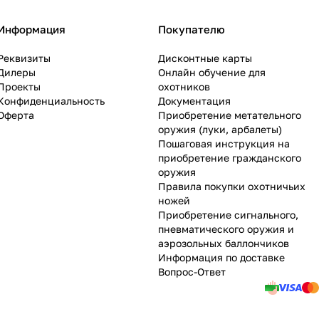
Информация
Покупателю
Реквизиты
Дисконтные карты
Дилеры
Онлайн обучение для
Проекты
охотников
Конфиденциальность
Документация
Оферта
Приобретение метательного
оружия (луки, арбалеты)
Пошаговая инструкция на
приобретение гражданского
оружия
Правила покупки охотничьих
ножей
Приобретение сигнального,
пневматического оружия и
аэрозольных баллончиков
Информация по доставке
Вопрос-Ответ