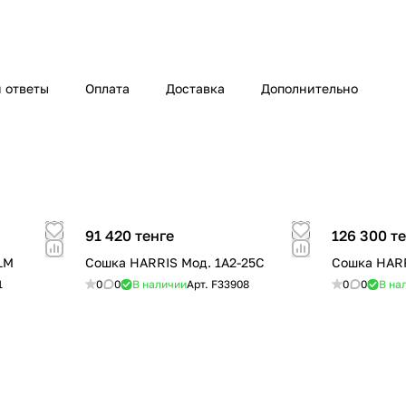
 ответы
Оплата
Доставка
Дополнительно
91 420 тенге
126 300 т
LM
Сошка HARRIS Мод. 1A2-25C
Сошка HARR
1
0
0
В наличии
Арт.
F33908
0
0
В на