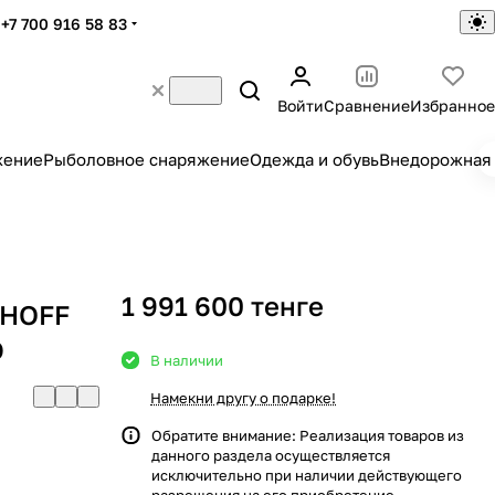
+7 700 916 58 83
Войти
Сравнение
Избранное
жение
Рыболовное снаряжение
Одежда и обувь
Внедорожная 
1 991 600 тенге
GHOFF
D
В наличии
Намекни другу о подарке!
Обратите внимание: Реализация товаров из
данного раздела осуществляется
исключительно при наличии действующего