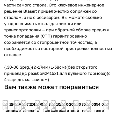
части самого ствола. Это ключевое инженерное
решение Blaser: прицел жестко сопряжен со
стволом, а не с ресивером. Вы можете сколько
угодно снимать ствол для чистки или
транспортировки — при обратной сборке средняя
точка попадания (СТП) гарантированно
сохраняется со стопроцентной точностью, а
необходимость в повторной пристрелке полностью
отпадает.
(.30-06 Sprg.)(Ø-17мм/L-58см)(без открытого
прицела)(с резьбой:M15x1 для дульного тормоза)(с
4-зарядн. магазином)
Вам также может понравиться
74 190
148 700
107 500
114 600
65 800
67 100
11 600
20 100
354 000
354 000
тенге
тенге
тенге
тенге
тенге
тенге
тенге
тенге
тенге
тенге