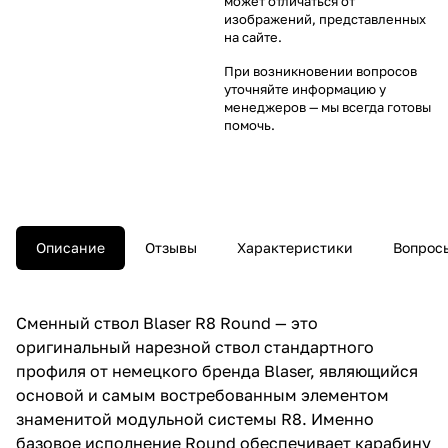
может отличаться от
изображений, представленных
на сайте.
При возникновении вопросов
уточняйте информацию у
менеджеров
— мы всегда готовы
помочь.
Описание
Отзывы
Характеристики
Вопросы
Сменный ствол Blaser R8 Round — это
оригинальный нарезной ствол стандартного
профиля от немецкого бренда Blaser, являющийся
основой и самым востребованным элементом
знаменитой модульной системы R8. Именно
базовое исполнение Round обеспечивает карабину