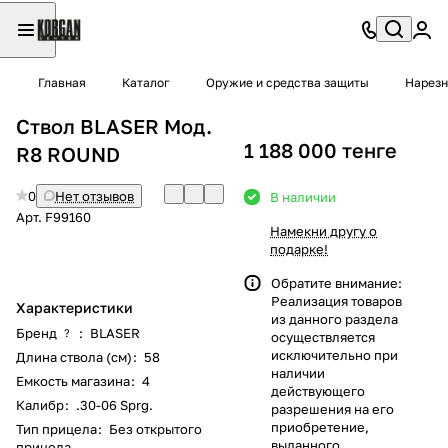
Главная
Каталог
Оружие и средства защиты
Нарезн
Ствол BLASER Мод.
1 188 000 тенге
R8 ROUND
0
Нет отзывов
В наличии
Арт.
F99160
Намекни другу о
подарке!
Обратите внимание:
Реализация товаров
Характеристики
из данного раздела
Бренд
:
BLASER
?
осуществляется
исключительно при
Длина ствола (см)
:
58
наличии
Емкость магазина
:
4
действующего
Калибр
:
.30-06 Sprg.
разрешения на его
приобретение,
Тип прицела
:
Без открытого
выданного
прицела