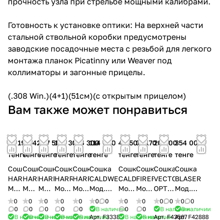
прочность узла при стрельбе мощными калибрами.
Готовность к установке оптики: На верхней части
стальной ствольной коробки предусмотрены
заводские посадочные места с резьбой для легкого
монтажа планок Picatinny или Weaver под
коллиматоры и загонные прицелы.
(.308 Win.)(4+1)(51см)(с открытым прицелом)
Вам также может понравиться
74 190
91 420
107 500
126 300
126 300
114 600
49 500
37 170
20 900
354 000
тенге
тенге
тенге
тенге
тенге
тенге
тенге
тенге
тенге
тенге
Сошка
Сошка
Сошка
Сошка
Сошка
Сошка
Сошка
Сошка
Сошка
Сошка
HARRIS
HARRIS
HARRIS
HARRIS
HARRIS
CALDWELL
CALDWELL
FIREFIELD
VECTOR
BLASER
Мод.
Мод.
Мод.
Мод.
Мод.
Мод.
Мод.
Мод.
OPTICS
Мод.
1A2-
1A2-
S-
S-
S-L-
ACCUMAX
XLA
COMPACT
Мод.
CARBON
0
0
0
0
0
0
0
0
0
0
0
0
0
LM
25C
BR2
BRM-
M-
PREMIUM
Pivot
ROKSTAD
R8
0
0
0
0
0
В наличии
0
0
В наличии
В наличии
В наличии
В наличии
В наличии
В наличии
В наличии
Арт.
F33389
В наличии
В наличии
Арт.
F43567
Арт.
F42888
QD
M-
LOK
CARBON
PROFESSION