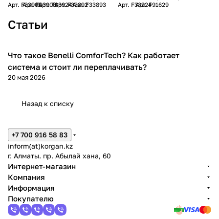
Арт.
F33901
Арт.
F33908
Арт.
F33924
Арт.
F33892
Арт.
F33893
Арт.
F33224
Арт.
F91629
LOK
SUCCESS/UL
Статьи
Что такое Benelli ComforTech? Как работает
Benelli
система и стоит ли переплачивать?
20 мая 2026
Назад к списку
+7 700 916 58 83
inform(at)korgan.kz
г. Алматы. пр. Абылай хана, 60
Интернет-магазин
Компания
Информация
Покупателю