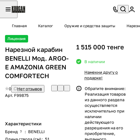
Главная
Каталог
Оружие и средства защиты
Нарезн
Лицензия
1 515 000 тенге
Нарезной карабин
BENELLI Moд. ARGO-
В наличии
E AMAZONIA GREEN
Намекни другу о
COMFORTECH
подарке!
Обратите внимание:
0
Нет отзывов
Реализация товаров
Арт.
F99875
из данного раздела
осуществляется
исключительно при
наличии
действующего
Характеристики
разрешения на его
Бренд
:
BENELLI
?
приобретение,
Длина ствола (см)
:
51
выданного