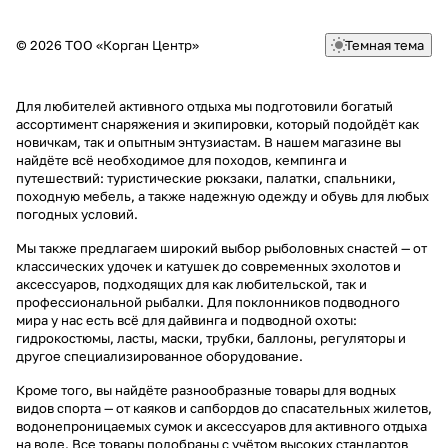
© 2026 ТОО «Корган Центр»
Темная тема
Для любителей активного отдыха мы подготовили богатый
ассортимент снаряжения и экипировки, который подойдёт как
новичкам, так и опытным энтузиастам. В нашем магазине вы
найдёте всё необходимое для походов, кемпинга и
путешествий: туристические рюкзаки, палатки, спальники,
походную мебель, а также надежную одежду и обувь для любых
погодных условий.
Мы также предлагаем широкий выбор рыболовных снастей — от
классических удочек и катушек до современных эхолотов и
аксессуаров, подходящих для как любительской, так и
профессиональной рыбалки. Для поклонников подводного
мира у нас есть всё для дайвинга и подводной охоты:
гидрокостюмы, ласты, маски, трубки, баллоны, регуляторы и
другое специализированное оборудование.
Кроме того, вы найдёте разнообразные товары для водных
видов спорта — от каяков и сапбордов до спасательных жилетов,
водонепроницаемых сумок и аксессуаров для активного отдыха
на воде. Все товары подобраны с учётом высоких стандартов