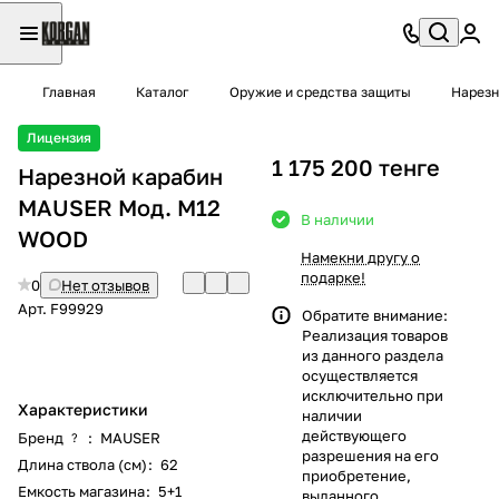
Главная
Каталог
Оружие и средства защиты
Нарезн
Лицензия
1 175 200 тенге
Нарезной карабин
MAUSER Moд. M12
В наличии
WOOD
Намекни другу о
подарке!
0
Нет отзывов
Арт.
F99929
Обратите внимание:
Реализация товаров
из данного раздела
осуществляется
исключительно при
Характеристики
наличии
действующего
Бренд
:
MAUSER
?
разрешения на его
Длина ствола (см)
:
62
приобретение,
Емкость магазина
:
5+1
выданного