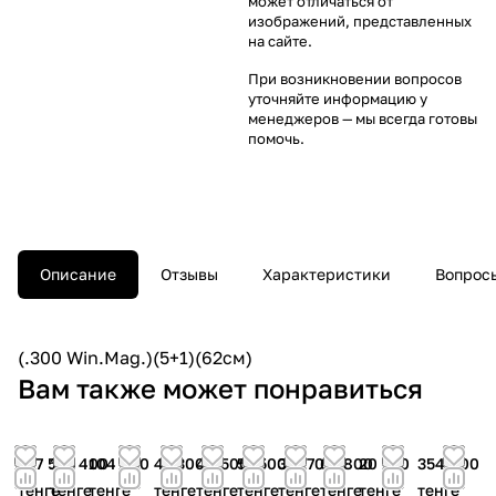
может отличаться от
изображений, представленных
на сайте.
При возникновении вопросов
уточняйте информацию у
менеджеров
— мы всегда готовы
помочь.
Описание
Отзывы
Характеристики
Вопросы
(.300 Win.Mag.)(5+1)(62см)
Вам также может понравиться
107 500
121 400
104 200
47 300
49 500
51 500
37 170
65 800
20 100
354 000
тенге
тенге
тенге
тенге
тенге
тенге
тенге
тенге
тенге
тенге