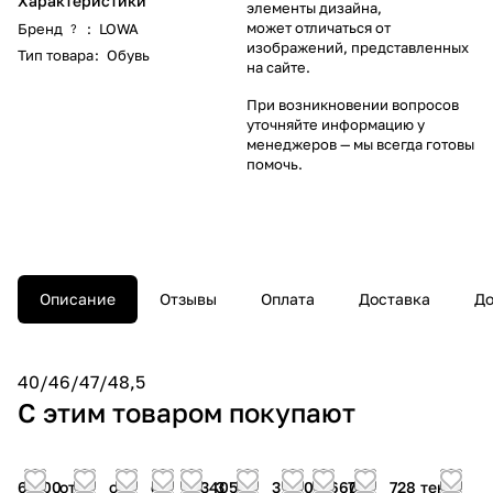
Характеристики
элементы дизайна,
может отличаться от
Бренд
:
LOWA
?
изображений, представленных
Тип товара
:
Обувь
на сайте.
При возникновении вопросов
уточняйте информацию у
менеджеров
— мы всегда готовы
помочь.
Описание
Отзывы
Оплата
Доставка
До
40/46/47/48,5
С этим товаром покупают
6 800
от
от
от
3 340
3 500
3 300
1 660
750
728 тенге