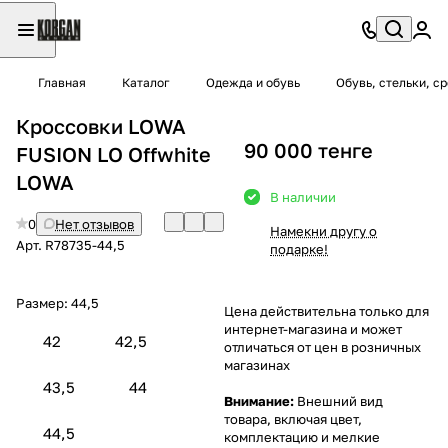
Главная
Каталог
Одежда и обувь
Обувь, стельки, с
Кроссовки LOWA
90 000 тенге
FUSION LO Offwhite
LOWA
В наличии
0
Нет отзывов
Намекни другу о
Арт.
R78735-44,5
подарке!
Размер:
44,5
Цена действительна только для
интернет-магазина и может
42
42,5
отличаться от цен в розничных
магазинах
43,5
44
Внимание:
Внешний вид
товара, включая цвет,
44,5
комплектацию и мелкие