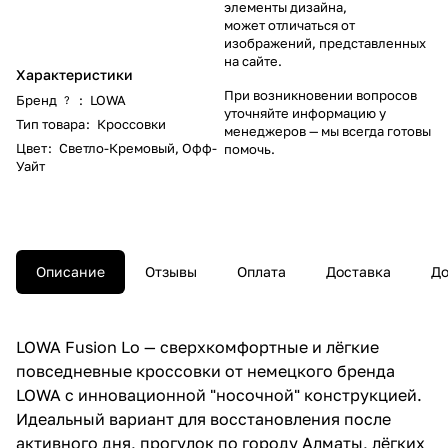
элементы дизайна,
может отличаться от
изображений, представленных
на сайте.
Характеристики
При возникновении вопросов
Бренд
:
LOWA
?
уточняйте информацию у
Тип товара
:
Кроссовки
менеджеров
— мы всегда готовы
Цвет
:
Светло-Кремовый
,
Офф-
помочь.
Уайт
Описание
Отзывы
Оплата
Доставка
До
LOWA Fusion Lo — сверхкомфортные и лёгкие
повседневные кроссовки от немецкого бренда
LOWA с инновационной "носочной" конструкцией.
Идеальный вариант для восстановления после
активного дня, прогулок по городу Алматы, лёгких