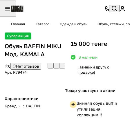
Главная
Каталог
Одежда и обувь
Обувь, стельки, с
Супер акция
15 000 тенге
Обувь BAFFIN MIKU
Мод. KAMALA
В наличии
0
Нет отзывов
Намекни другу о
Арт.
R79474
подарке!
Товар участвует в акции
Характеристики
Зимняя обувь Buffin
Бренд
:
BAFFIN
?
утилизация
коллекции!!!