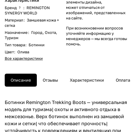
Характеристики
элементы дизайна,
может отличаться от
Бренд
:
REMINGTON
?
изображений, представленных
SYNERGY WORLD
на сайте.
Материал
:
Замшевая кожа +
сетка
При возникновении вопросов
Назначение
:
Город
,
Охота
,
уточняйте информацию у
Туризм
менеджеров
— мы всегда готовы
помочь.
Тип товара
:
Ботинки
Цвет
:
Олива
Все характеристики
Описание
Отзывы
Характеристики
Оплата
Ботинки Remington Trekking Boots — универсальная
модель для туризма| охоты и активного отдыха в
межсезонье. Верх ботинок выполнен из замшевой
кожи и сетки| что обеспечивает прочность|
устойчивость к повреждениям и вентиляцию при