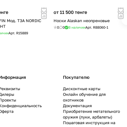
енге
от 11 500 тенге
IN Мод. T3A NORDIC
Носки Alaskan неопреновые
GHT
0
0
В наличии
Арт.
R88060-1
личии
Арт.
R15889
Информация
Покупателю
Реквизиты
Дисконтные карты
Дилеры
Онлайн обучение для
Проекты
охотников
Конфиденциальность
Документация
Оферта
Приобретение метательного
оружия (луки, арбалеты)
Пошаговая инструкция на