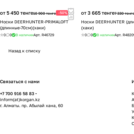
от 5 450 тенге
от 3 665 тенге
-50%
10 900 тенге
7 330 тенг
Носки DEERHUNTER-PRIMALOFT
Носки DEERHUNTER (дл
(длинные-70см)(хаки)
(хаки)
0
0
В наличии
Арт.
R46729
0
0
В наличии
Арт.
R4820
Назад к списку
Связаться с нами
+7 700 916 58 83
К
inform(at)korgan.kz
г. Алматы. пр. Абылай хана, 60
У