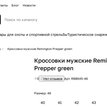
такты
Блог
Новости
ары для охоты и спортивной стрельбы
Туристическое снаря
у
Кроссовки мужские Remington Prepper green
Кроссовки мужские Remi
Prepper green
0
Нет отзывов
Арт.
R88645-46
Размер:
46
40
41
42
43