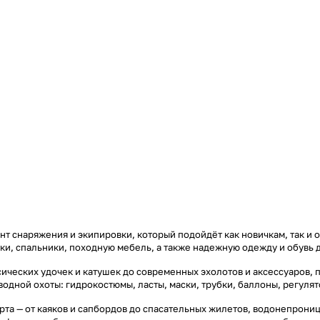
т снаряжения и экипировки, который подойдёт как новичкам, так и 
тки, спальники, походную мебель, а также надежную одежду и обувь 
ических удочек и катушек до современных эхолотов и аксессуаров, 
дводной охоты: гидрокостюмы, ласты, маски, трубки, баллоны, регул
та — от каяков и сапбордов до спасательных жилетов, водонепроница