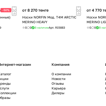
от 8 270 тенге
от 4 770 т
-50%
е
инные)
Носки NORFIN Мод. T4M ARCTIC
Носки NORF
MERINO HEAVY
MERINO LI
9
0
0
В наличии
Арт.
R15883
0
0
В на
Интернет-магазин
Компания
аталог
О компании
Акции
Новости
Бренды
Отзывы
слуги
Карьера
Коллекции
Дилеры
Образы