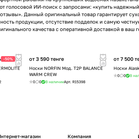
уют голосовой ИИ-поиск с запросами: «купить надежны
 отзывы». Данный оригинальный товар гарантирует сух
нность продукции, отсутствие подделок и самую честн
игинального качества с оперативной доставкой в ваш г
от 3 590 тенге
от 7 500 т
-50%
е
ERMOLITE
Носки NORFIN Мод. T2P BALANCE
Носки Alask
WARM CREW
0
0
В на
2
0
0
В наличии
Арт.
R15398
Интернет-магазин
Компания