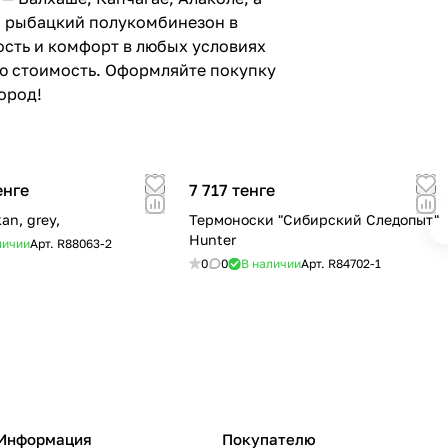
й рыбацкий полукомбинезон в
ость и комфорт в любых условиях
ую стоимость. Оформляйте покупку
ород!
енге
7 717 тенге
an, grey,
Термоноски "Сибирский Следопыт"
Hunter
личии
Арт.
R88063-2
0
0
В наличии
Арт.
R84702-1
Информация
Покупателю