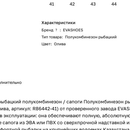
41
42
43
44
Характеристики
Бренд
:
EVASHOES
?
Тип товара
:
Полукомбинезон рыбацкий
Цвет
:
Олива
лнительно
рыбацкий полукомбинезон / сапоги Полукомбинезон ры
лива, артикул: R86442-41) от проверенного завода EVAS
 в эксплуатации: она обеспечивают полную, абсолютну
е сапога из ЭВА или ПВХ со сверхпрочной надставкой и
ортной рыбалки на крупнейших водоемах Казахстана —