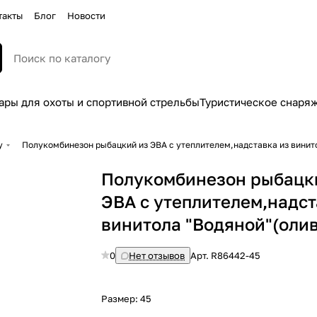
такты
Блог
Новости
ары для охоты и спортивной стрельбы
Туристическое снаря
у
Полукомбинезон рыбацкий из ЭВА с утеплителем,надставка из винит
Полукомбинезон рыбацк
ЭВА с утеплителем,надст
винитола "Водяной"(олив
0
Нет отзывов
Арт.
R86442-45
Размер:
45