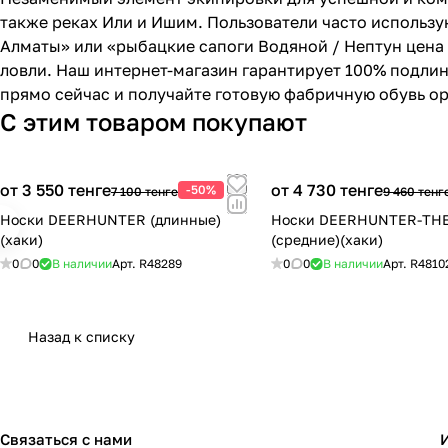
также реках Или и Ишим. Пользователи часто использ
Алматы» или «рыбацкие сапоги Водяной / Нептун цена
ловли. Наш интернет-магазин гарантирует 100% подли
прямо сейчас и получайте готовую фабричную обувь ор
С этим товаром покупают
от 3 550 тенге
от 4 730 тенге
-50%
7 100 тенге
9 460 тенг
Носки DEERHUNTER (длинные)
Носки DEERHUNTER-TH
(хаки)
(средние)(хаки)
0
0
В наличии
Арт.
R48289
0
0
В наличии
Арт.
R4810
Назад к списку
Связаться с нами