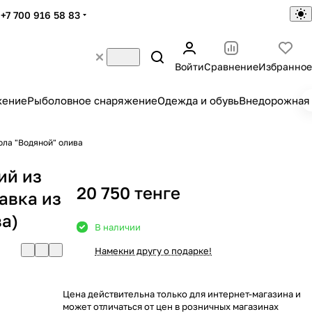
+7 700 916 58 83
Войти
Сравнение
Избранное
жение
Рыболовное снаряжение
Одежда и обувь
Внедорожная 
ола "Водяной" олива
ий из
20 750 тенге
авка из
а)
В наличии
Намекни другу о подарке!
Цена действительна только для интернет-магазина и
может отличаться от цен в розничных магазинах