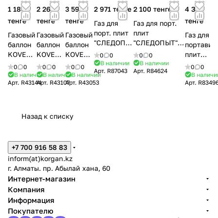
1 180
2 260
3 590
2 971 тенге
2 100 тенге
4 351
тенге
тенге
тенге
тенге
Газ для
Газ для порт.
порт. плит
плит
Газовый
Газовый
Газовый
Газ для
"СЛЕДОПЫТ",
"СЛЕДОПЫТ",
баллон
баллон
баллон
портавив
метал.
метал. баллон,
KOVEA
KOVEA
KOVEA
плит
0
0
0
0
баллон,
336гр. резьб.,
В наличии
В наличии
Мод.
Мод.
Мод.
"СЛЕДОП
0
0
0
0
0
0
0
0
Арт.
R87043
Арт.
R84624
230гр.
(всесезонный)/12/
KGF-
KGF-
KGF-
В наличии
В наличии
В наличии
В наличи
резьб.,
Арт.
R43144
Арт.
R43107
Арт.
R43053
Арт.
R8349
0220
0230
0450
(220г)
(230г)
(450г)
Назад к списку
+7 700 916 58 83
inform(at)korgan.kz
г. Алматы. пр. Абылай хана, 60
Интернет-магазин
Компания
Информация
Покупателю