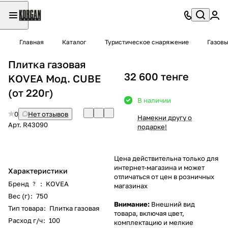
Главная
Каталог
Туристическое снаряжение
Газовы
Плитка газовая
32 600 тенге
KOVEA Мод. CUBE
(от 220г)
В наличии
0
Нет отзывов
Намекни другу о
Арт.
R43090
подарке!
Цена действительна только для
интернет-магазина и может
Характеристики
отличаться от цен в розничных
Бренд
:
KOVEA
?
магазинах
Вес (г)
:
750
Внимание:
Внешний вид
Тип товара
:
Плитка газовая
товара, включая цвет,
Расход г/ч
:
100
комплектацию и мелкие