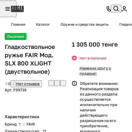
Главная
Каталог
Оружие и средства защиты
Гладко
Лицензия
1 305 000 тенге
Гладкоствольное
ружье FAIR Moд.
Нет в наличии
SLX 800 XLIGHT
Намекни другу о
(двуствольное)
подарке!
Обратите внимание:
0
Нет отзывов
Реализация товаров
Арт.
F99719
из данного раздела
осуществляется
исключительно при
наличии
действующего
Характеристики
разрешения на его
Бренд
:
FAIR
?
приобретение,
Длина ствола (см)
:
71
выданного