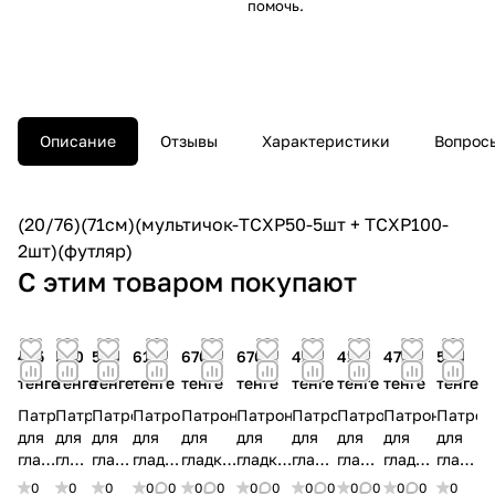
помочь.
Описание
Отзывы
Характеристики
Вопросы
(20/76)(71см)(мультичок-TCXP50-5шт + TCXP100-
2шт)(футляр)
С этим товаром покупают
415
500
540
610
670
670
415
415
475
580
тенге
тенге
тенге
тенге
тенге
тенге
тенге
тенге
тенге
тенге
Патрон
Патрон
Патрон
Патрон
Патрон
Патрон
Патрон
Патрон
Патрон
Патрон
для
для
для
для
для
для
для
для
для
для
гладкоствольного
гладкоствольного
гладкоствольного
гладкоствольного
гладкоствольного
гладкоствольного
гладкоствольного
гладкоствольного
гладкоствольн
гладко
оружия
оружия
оружия
оружия
оружия
оружия
оружия
оружия
оружия
оружия
0
0
0
0
0
0
0
0
0
0
0
0
0
0
0
0