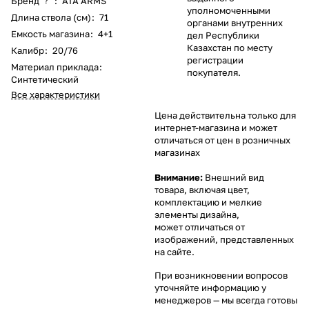
Бренд
:
ATA ARMS
?
уполномоченными
Длина ствола (см)
:
71
органами внутренних
Емкость магазина
:
4+1
дел Республики
Казахстан по месту
Калибр
:
20/76
регистрации
Материал приклада
:
покупателя.
Синтетический
Все характеристики
Цена действительна только для
интернет-магазина и может
отличаться от цен в розничных
магазинах
Внимание:
Внешний вид
товара, включая цвет,
комплектацию и мелкие
элементы дизайна,
может отличаться от
изображений, представленных
на сайте.
При возникновении вопросов
уточняйте информацию у
менеджеров
— мы всегда готовы