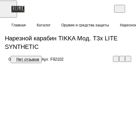
Главная
Каталог
Оружие и средства защиты
Нарезно
Нарезной карабин
834 000 тенге
TIKKA Мод. T3x LITE
SYNTHETIC
Нет в наличии
0
Нет отзывов
Намекни другу о
Арт.
F92102
подарке!
Обратите внимание:
Реализация товаров из
данного раздела
Характеристики
осуществляется
исключительно при
Бренд
:
TIKKA
?
наличии
Длина ствола (см)
:
57
действующего
Емкость магазина
:
3+1
разрешения на его
приобретение,
Калибр
:
6,5x55 SE
выданного