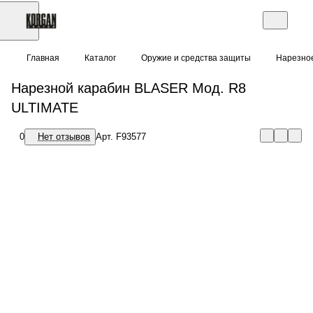
Главная
Каталог
Оружие и средства защиты
Нарезно
Нарезной карабин
4 420 000 тенге
BLASER Мод. R8
ULTIMATE
В наличии
0
Нет отзывов
Намекни другу о
Арт.
F93577
подарке!
Обратите внимание:
Реализация товаров из
данного раздела
Характеристики
осуществляется
исключительно при
Бренд
:
BLASER
?
наличии
Длина ствола (см)
:
65
действующего
Емкость магазина
:
3+1
разрешения на его
приобретение,
Калибр
:
.300 Win.Mag.
выданного