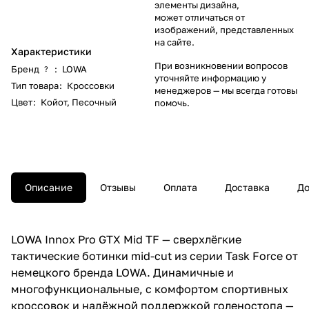
элементы дизайна,
может отличаться от
изображений, представленных
на сайте.
Характеристики
При возникновении вопросов
Бренд
:
LOWA
?
уточняйте информацию у
Тип товара
:
Кроссовки
менеджеров
— мы всегда готовы
Цвет
:
Койот
,
Песочный
помочь.
Описание
Отзывы
Оплата
Доставка
До
LOWA Innox Pro GTX Mid TF — сверхлёгкие
тактические ботинки mid-cut из серии Task Force от
немецкого бренда LOWA. Динамичные и
многофункциональные, с комфортом спортивных
кроссовок и надёжной поддержкой голеностопа —