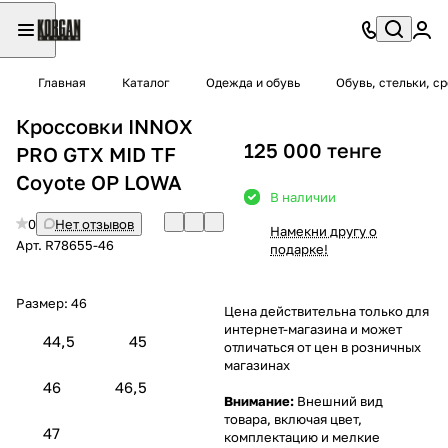
Главная
Каталог
Одежда и обувь
Обувь, стельки, с
Кроссовки INNOX
125 000 тенге
PRO GTX MID TF
Coyote OP LOWA
В наличии
0
Нет отзывов
Намекни другу о
Арт.
R78655-46
подарке!
Размер:
46
Цена действительна только для
интернет-магазина и может
44,5
45
отличаться от цен в розничных
магазинах
46
46,5
Внимание:
Внешний вид
товара, включая цвет,
47
комплектацию и мелкие