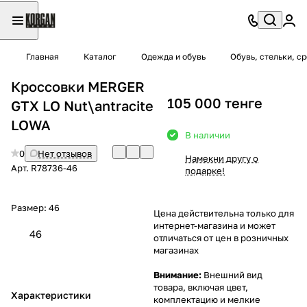
Главная
Каталог
Одежда и обувь
Обувь, стельки, с
Кроссовки MERGER
105 000 тенге
GTX LO Nut\antracite
LOWA
В наличии
0
Нет отзывов
Намекни другу о
Арт.
R78736-46
подарке!
Размер:
46
Цена действительна только для
интернет-магазина и может
46
отличаться от цен в розничных
магазинах
Внимание:
Внешний вид
товара, включая цвет,
Характеристики
комплектацию и мелкие