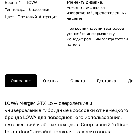
элементы дизайна,
Бренд
:
LOWA
?
может отличаться от
Тип товара
:
Кроссовки
изображений, представленных
Цвет
:
Ореховый
,
Антрацит
на сайте.
При возникновении вопросов
уточняйте информацию у
менеджеров
— мы всегда готовы
помочь.
Описание
Отзывы
Оплата
Доставка
До
LOWA Merger GTX Lo — сверхлёгкие и
универсальные гибридные кроссовки от немецкого
бренда LOWA для повседневного использования,
путешествий и лёгких походов. Спортивный "office-
to-outdoor" дизайн: подходят как для города