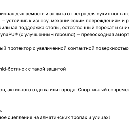
чная дышаемость и защита от ветра для сухих ног в л
и — устойчив к износу, механическим повреждениям и 
ильная поддержка стопы, естественный перекат и сни
naPU® (с улучшенным rebound) — превосходная аморти
ивный протектор с увеличенной контактной поверхность
 mid-ботинок с такой защитой
в, активного отдыха или города. Спортивный современ
.
ое сцепление на алматинских тропах и улицах!