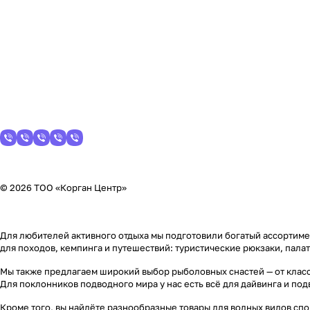
© 2026 ТОО «Корган Центр»
Для любителей активного отдыха мы подготовили богатый ассортимен
для походов, кемпинга и путешествий: туристические рюкзаки, пала
Мы также предлагаем широкий выбор рыболовных снастей — от класс
Для поклонников подводного мира у нас есть всё для дайвинга и по
Кроме того, вы найдёте разнообразные товары для водных видов спор