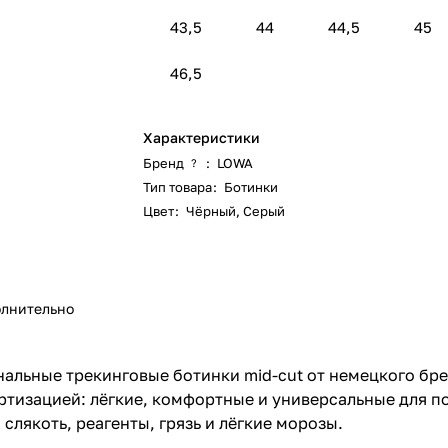
43,5
44
44,5
45
46,5
Характеристики
Бренд
:
LOWA
?
Тип товара
:
Ботинки
Цвет
:
Чёрный
,
Серый
лнительно
льные трекинговые ботинки mid-cut от немецкого бре
тизацией: лёгкие, комфортные и универсальные для по
лякоть, реагенты, грязь и лёгкие морозы.