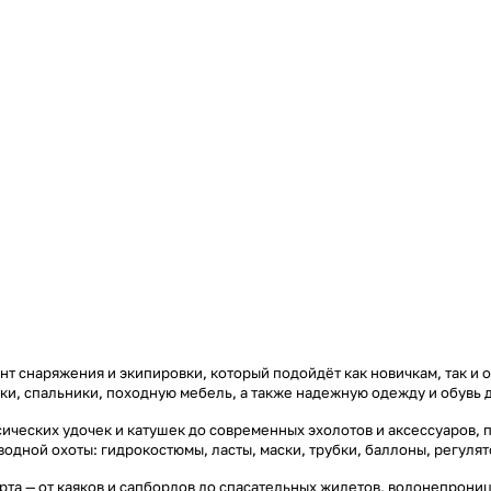
т снаряжения и экипировки, который подойдёт как новичкам, так и 
тки, спальники, походную мебель, а также надежную одежду и обувь 
ических удочек и катушек до современных эхолотов и аксессуаров, 
дводной охоты: гидрокостюмы, ласты, маски, трубки, баллоны, регул
та — от каяков и сапбордов до спасательных жилетов, водонепроница