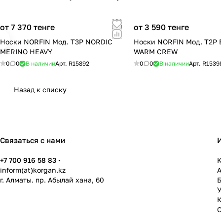
от 7 370 тенге
от 3 590 тенге
Носки NORFIN Мод. T3P NORDIC
Носки NORFIN Мод. T2P
MERINO HEAVY
WARM CREW
0
0
В наличии
Арт.
R15892
0
0
В наличии
Арт.
R1539
Назад к списку
Связаться с нами
+7 700 916 58 83
К
inform(at)korgan.kz
г. Алматы. пр. Абылай хана, 60
У