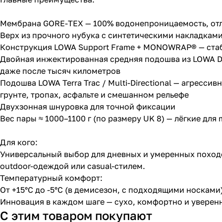
Мембрана GORE-TEX — 100% водонепроницаемость, отли
Верх из прочного нубука с синтетическими накладкам
Конструкция LOWA Support Frame + MONOWRAP® — стаб
Двойная инжектированная средняя подошва из LOWA Dy
даже после тысяч километров
Подошва LOWA Terra Trac / Multi-Directional — агресс
грунте, тропах, асфальте и смешанном рельефе
Двухзонная шнуровка для точной фиксации
Вес пары ≈ 1000–1100 г (по размеру UK 8) — лёгкие для
Для кого:
Универсальный выбор для дневных и умеренных походо
outdoor-одеждой или casual-стилем.
Температурный комфорт:
От +15°C до -5°C (в демисезон, с подходящими носками)
Инновация в каждом шаге — сухо, комфортно и уверенн
С этим товаром покупают