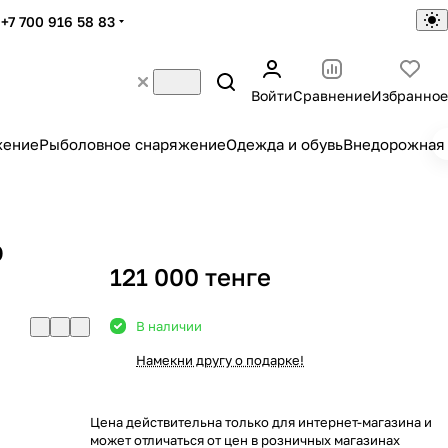
+7 700 916 58 83
Войти
Сравнение
Избранное
жение
Рыболовное снаряжение
Одежда и обувь
Внедорожная 
D
121 000 тенге
В наличии
Намекни другу о подарке!
Цена действительна только для интернет-магазина и
может отличаться от цен в розничных магазинах