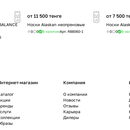
от 11 500 тенге
от 7 500 т
 BALANCE
Носки Alaskan неопреновые
Носки Alask
0
0
В наличии
Арт.
R88060-1
0
0
В на
8
Интернет-магазин
Компания
аталог
О компании
Акции
Новости
Бренды
Отзывы
слуги
Карьера
Коллекции
Дилеры
Образы