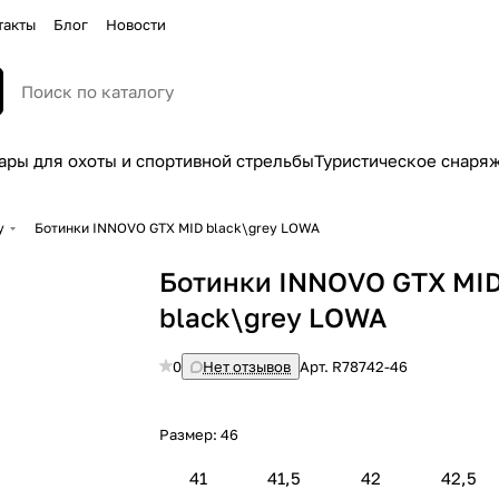
такты
Блог
Новости
ары для охоты и спортивной стрельбы
Туристическое снаря
у
Ботинки INNOVO GTX MID black\grey LOWA
Ботинки INNOVO GTX MI
black\grey LOWA
0
Нет отзывов
Арт.
R78742-46
Размер:
46
41
41,5
42
42,5