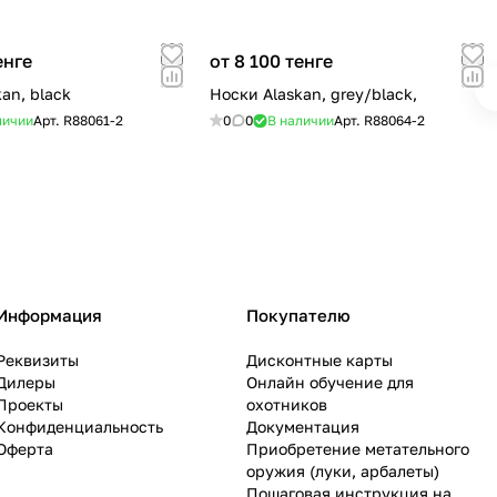
енге
от 8 100 тенге
an, black
Носки Alaskan, grey/black,
личии
Арт.
R88061-2
0
0
В наличии
Арт.
R88064-2
Информация
Покупателю
Реквизиты
Дисконтные карты
Дилеры
Онлайн обучение для
Проекты
охотников
Конфиденциальность
Документация
Оферта
Приобретение метательного
оружия (луки, арбалеты)
Пошаговая инструкция на