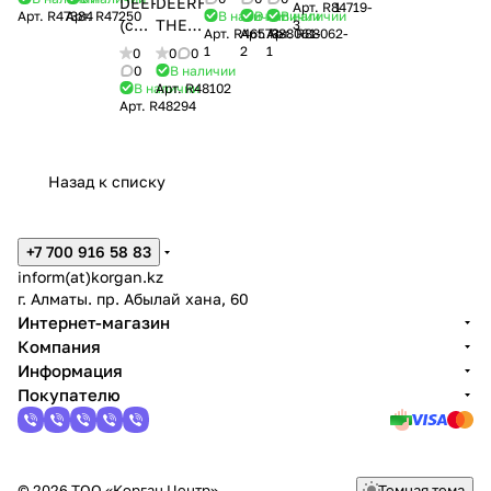
DEERHUNTER
DEERHUNTER-
Арт.
R84719-
1
см., длина
Арт.
R47384
Арт.
R47250
В наличии
В наличии
В наличии
PACK
(средние)
THERMOLITE
3
120
Арт.
R46573-
Арт.
Арт.
R88061-
R88062-
(2
(хаки)
(средние)
1
2
1
см/100/
0
0
0
пары)
(хаки)
0
В наличии
(хаки)
В наличии
Арт.
R48102
Арт.
R48294
Назад к списку
+7 700 916 58 83
inform(at)korgan.kz
г. Алматы. пр. Абылай хана, 60
Интернет-магазин
Компания
Информация
Покупателю
© 2026 ТОО «Корган Центр»
Темная тема