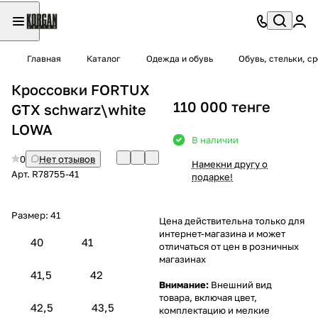
Главная
Каталог
Одежда и обувь
Обувь, стельки, с
Кроссовки FORTUX
110 000 тенге
GTX schwarz\white
LOWA
В наличии
0
Нет отзывов
Намекни другу о
Арт.
R78755-41
подарке!
Размер:
41
Цена действительна только для
интернет-магазина и может
40
41
отличаться от цен в розничных
магазинах
41,5
42
Внимание:
Внешний вид
товара, включая цвет,
42,5
43,5
комплектацию и мелкие