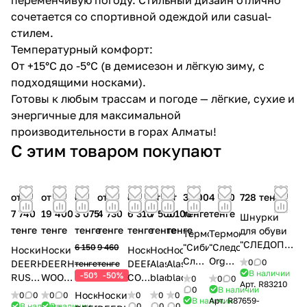
сочетается со спортивной одеждой или casual-
стилем.
Температурный комфорт:
От +15°C до -5°C (в демисезон и лёгкую зиму, с
подходящими носками).
Готовы к любым трассам и погоде — лёгкие, сухие и
энергичные для максимальной
производительности в горах Алматы!
С этим товаром покупают
от
от
от
от
от
от
от
3 500
4 700
728 тенге
7 740
19 400
3 075
4 730
6 310
7 500
5 100
тенге
тенге
Шнурки
тенге
тенге
тенге
тенге
тенге
тенге
тенге
для обуви
Термоноски
Термоноски
"СЛЕДОПЫТ"
"Сибирский
"Следопыт"
6 150
9 460
Носки
Носки
Носки
Носки
Носки
плоские,
Следопыт"
Organic
0
0
DEERHUNTER-
DEERHUNTER-
DEERHUNTER-
Alaskan,
Alaskan,
тенге
тенге
цв. черно-
В наличии
Outdoor
wool
-50%
-50%
RUSKY
WOOL
COOLMAX
black
black/red
0
0
0
Арт.
R83210
серый,
socks
0
В наличии
(длинные-53см)
LONG
(хаки)
Носки
Носки
0
0
0
0
0
0
0
ширина 0,7
В наличии
Арт.
R87659-
CAMEL,
(хаки)
2-
В наличии
В наличии
0
0
0